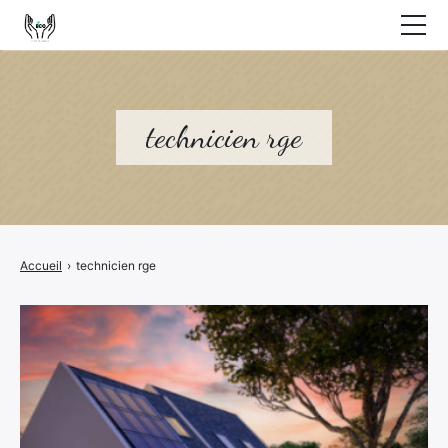
Habitat Ecologique
Travaux
technicien rge
Financer un logement
Placement immobilier / Défiscalisation
Services
Accueil
›
technicien rge
Nous contacter